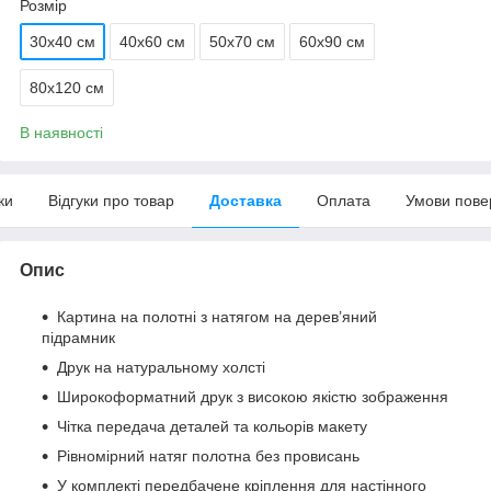
Розмір
30х40 см
40х60 см
50х70 см
60х90 см
80х120 см
В наявності
ки
Відгуки про товар
Доставка
Оплата
Умови пове
Опис
Картина на полотні з натягом на дерев’яний
підрамник
Друк на натуральному холсті
Широкоформатний друк з високою якістю зображення
Чітка передача деталей та кольорів макету
Рівномірний натяг полотна без провисань
У комплекті передбачене кріплення для настінного