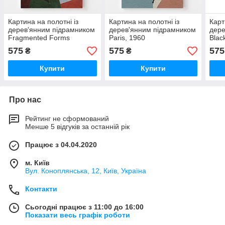
Картина на полотні із
Картина на полотні із
Карт
дерев'янним підрамником
дерев'янним підрамником
дере
Fragmented Forms
Paris, 1960
Blac
575
575
575
₴
₴
Купити
Купити
Про нас
Рейтинг не сформований
Менше 5 відгуків за останній рік
Працює з 04.04.2020
м. Київ
Вул. Коноплянська, 12, Київ, Україна
Контакти
Сьогодні працює з 11:00 до 16:00
Показати весь графік роботи