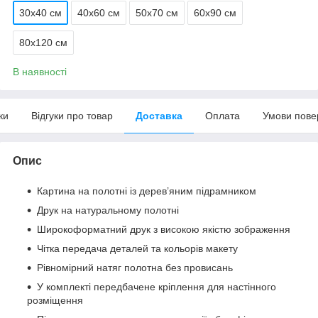
30х40 см
40х60 см
50х70 см
60х90 см
80х120 см
В наявності
ки
Відгуки про товар
Доставка
Оплата
Умови пове
Опис
Картина на полотні із дерев’яним підрамником
Друк на натуральному полотні
Широкоформатний друк з високою якістю зображення
Чітка передача деталей та кольорів макету
Рівномірний натяг полотна без провисань
У комплекті передбачене кріплення для настінного
розміщення