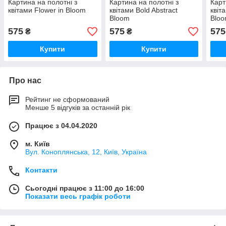
Картина на полотні з
Картина на полотні з
Карт
квітами Flower in Bloom
квітами Bold Abstract
квіт
Bloom
Blo
575
575
575
₴
₴
Купити
Купити
Про нас
Рейтинг не сформований
Менше 5 відгуків за останній рік
Працює з 04.04.2020
м. Київ
Вул. Коноплянська, 12, Київ, Україна
Контакти
Сьогодні працює з 11:00 до 16:00
Показати весь графік роботи